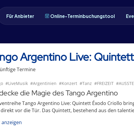
Für Anbieter
Online-Terminbuchungstool
Eve
ngo Argentino Live: Quintett
ünftige
Termin
e
go
#LiveMusik
#Argentinien
#Konzert
#Tanz
#FREIZEIT
#AUSST
decke die Magie des Tango Argentino
ventreihe Tango Argentino Live: Quintett Éxodo Criollo brin
 direkt vor die Tür. Das Quintett, bestehend aus den talent
 anzeigen