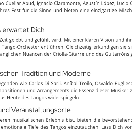
o Cuellar Abud, Ignacio Claramonte, Agustín López, Lucio C
res Fest für die Sinne und bieten eine einzigartige Misc
s erwartet Dich
Zeit gelebt und gefühlt wird. Mit einer klaren Vision und i
 Tango-Orchester entführen. Gleichzeitig erkundigen sie 
langlichen Nuancen der Criolla-Gitarre und des Guitarrón
ischen Tradition und Moderne
genden wie Carlos Di Sarli, Aníbal Troilo, Osvaldo Puglie
ompositionen und Arrangements die Essenz dieser Musiker 
das Heute des Tangos widerspiegeln.
und Veranstaltungsorte
n musikalischen Erlebnis bist, bieten die bevorstehend
 emotionale Tiefe des Tangos einzutauchen. Lass Dich von