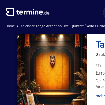
Home
Kalender Tango Argentino Live: Quintett Éxodo Criollo
Ta
0
zuk
#Tan
Ent
Die E
Aires
mehr