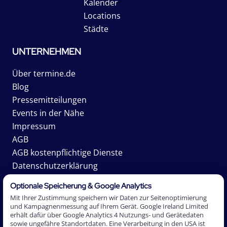
Kalender
Locations
Städte
UNTERNEHMEN
Über termine.de
Blog
Pressemitteilungen
Events in der Nähe
Impressum
AGB
AGB kostenpflichtige Dienste
Datenschutzerklärung
Karriere
Optionale Speicherung & Google Analytics
Mit Ihrer Zustimmung speichern wir Daten zur Seitenoptimierung
und Kampagnenmessung auf Ihrem Gerät. Google Ireland Limited
erhält dafür über Google Analytics 4 Nutzungs- und Gerätedaten
2026 Termine.de AG. *Affiliate-Links sind mit einem
sowie ungefähre Standortdaten. Eine Verarbeitung in den USA ist