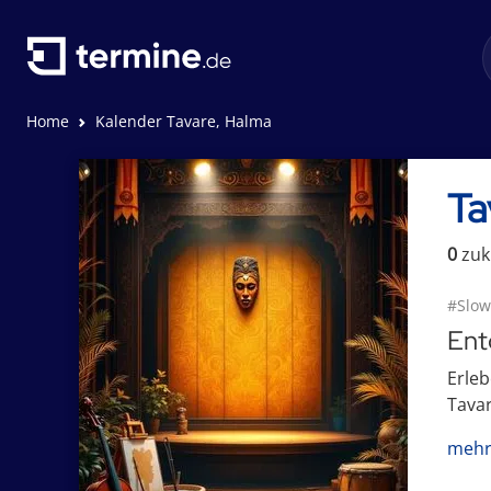
Home
Kalender Tavare, Halma
Ta
0
zuk
#Slow
Ent
Erleb
Tavar
mehr