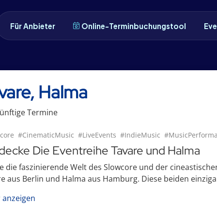
Für Anbieter
Online-Terminbuchungstool
Eve
vare, Halma
ünftige
Termin
e
core
#CinematicMusic
#LiveEvents
#IndieMusic
#MusicPerform
decke Die Eventreihe Tavare und Halma
e die faszinierende Welt des Slowcore und der cineastische
e aus Berlin und Halma aus Hamburg. Diese beiden einzigart
 anzeigen