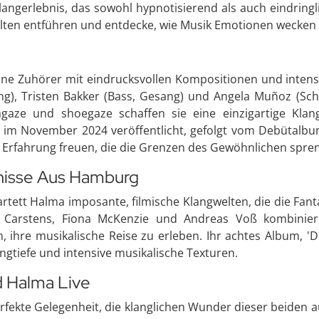
langerlebnis, das sowohl hypnotisierend als auch eindringli
gwelten entführen und entdecke, wie Musik Emotionen wecken
seine Zuhörer mit eindrucksvollen Kompositionen und intens
g), Tristen Bakker (Bass, Gesang) und Angela Muñoz (Schl
aze und shoegaze schaffen sie eine einzigartige Klang
d im November 2024 veröffentlicht, gefolgt vom Debütalbu
e Erfahrung freuen, die die Grenzen des Gewöhnlichen spren
bnisse Aus Hamburg
rtett Halma imposante, filmische Klangwelten, die die Fant
Carstens, Fiona McKenzie und Andreas Voß kombinieren
, ihre musikalische Reise zu erleben. Ihr achtes Album, 'D
gtiefe und intensive musikalische Texturen.
nd Halma Live
rfekte Gelegenheit, die klanglichen Wunder dieser beiden a