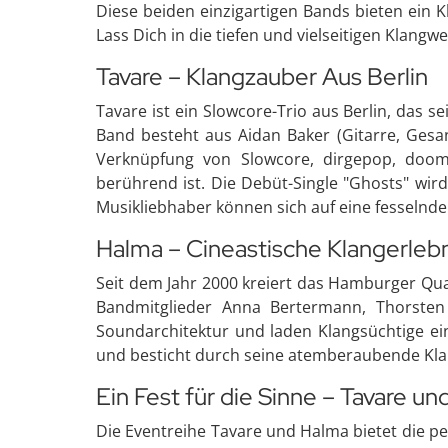
Diese beiden einzigartigen Bands bieten ein K
Lass Dich in die tiefen und vielseitigen Klan
Tavare – Klangzauber Aus Berlin
Tavare ist ein Slowcore-Trio aus Berlin, das 
Band besteht aus Aidan Baker (Gitarre, Gesan
Verknüpfung von Slowcore, dirgepop, doomg
berührend ist. Die Debüt-Single "Ghosts" wir
Musikliebhaber können sich auf eine fesselnd
Halma – Cineastische Klangerle
Seit dem Jahr 2000 kreiert das Hamburger Qua
Bandmitglieder Anna Bertermann, Thorsten 
Soundarchitektur und laden Klangsüchtige ein
und besticht durch seine atemberaubende Klan
Ein Fest für die Sinne – Tavare u
Die Eventreihe Tavare und Halma bietet die pe