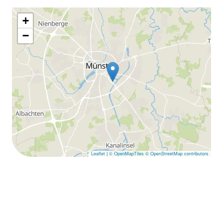
+
−
Leaflet
|
© OpenMapTiles
© OpenStreetMap contributors