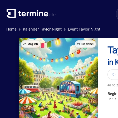
Home
Kalender Taylor Night
Event Taylor Night
Mag ich
Bin dabei
Ta
in 
#Freiz
Begin
Fr 13