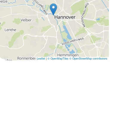
Leaflet
|
© OpenMapTiles
© OpenStreetMap contributors