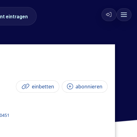
nt eintragen
einbetten
abonnieren
30451