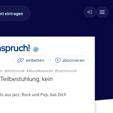
nt eintragen
anspruch!
einbetten
abonnieren
ls
#Weltmusik
#Musikkabarett
#Salonmusik
 Teilbestuhlung, kein
ts aus Jazz, Rock und Pop, das Dich