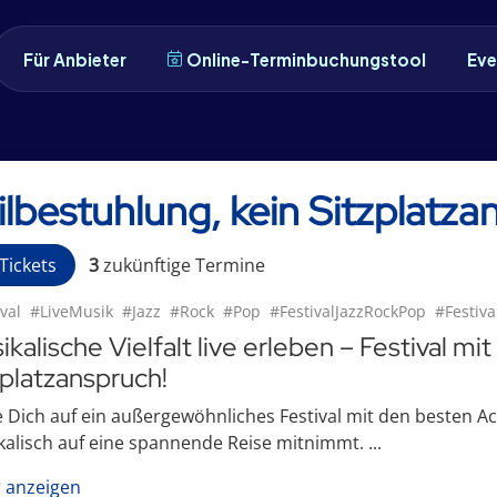
Für Anbieter
Online-Terminbuchungstool
Eve
ilbestuhlung, kein Sitzplatz
Tickets
3
zukünftige
Termin
e
val
#LiveMusik
#Jazz
#Rock
#Pop
#FestivalJazzRockPop
#Festiva
kalische Vielfalt live erleben – Festival mit
zplatzanspruch!
 Dich auf ein außergewöhnliches Festival mit den besten Ac
alisch auf eine spannende Reise mitnimmt. ...
 anzeigen