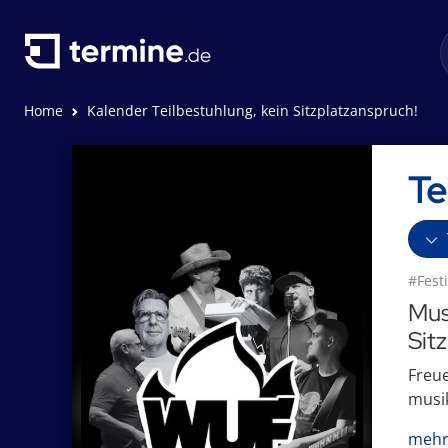
Home
Kalender Teilbestuhlung, kein Sitzplatzanspruch!
Te
#Festi
Musi
Sit
Freue
musik
mehr