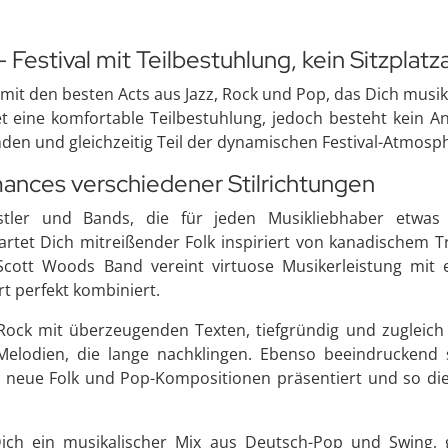
– Festival mit Teilbestuhlung, kein Sitzplat
 mit den besten Acts aus Jazz, Rock und Pop, das Dich musi
 eine komfortable Teilbestuhlung, jedoch besteht kein Ans
finden und gleichzeitig Teil der dynamischen Festival-Atmosp
ances verschiedener Stilrichtungen
ler und Bands, die für jeden Musikliebhaber etwas 
rtet Dich mitreißender Folk inspiriert von kanadischem T
e Scott Woods Band vereint virtuose Musikerleistung mi
t perfekt kombiniert.
ck mit überzeugenden Texten, tiefgründig und zugleich 
elodien, die lange nachklingen. Ebenso beeindruckend s
o neue Folk und Pop-Kompositionen präsentiert und so die
ch ein musikalischer Mix aus Deutsch-Pop und Swing, 