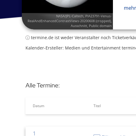
mehr
NASA/JPL-Caltech,
PIA23791-Venus-
RealAndEnhancedContrastViews-20200608 (cropped)
,
Ausschnitt, Public domain
termine.de ist weder Veranstalter noch Ticketverkä
Kalender-Ersteller: Medien und Entertainment termin
Alle Termine:
Datum
Titel
1