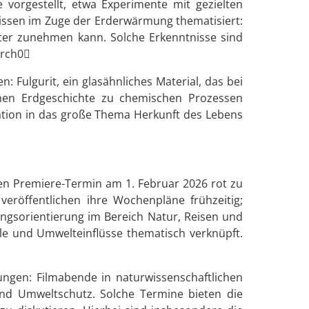
 vorgestellt, etwa Experimente mit gezielten
issen im Zuge der Erderwärmung thematisiert:
tter zunehmen kann. Solche Erkenntnisse sind
arch0
 Fulgurit, ein glasähnliches Material, das bei
ühen Erdgeschichte zu chemischen Prozessen
ation in das große Thema Herkunft des Lebens
en Premiere-Termin am 1. Februar 2026 rot zu
röffentlichen ihre Wochenpläne frühzeitig;
ungsorientierung im Bereich Natur, Reisen und
e und Umwelteinflüsse thematisch verknüpft.
ungen: Filmabende in naturwissenschaftlichen
nd Umweltschutz. Solche Termine bieten die