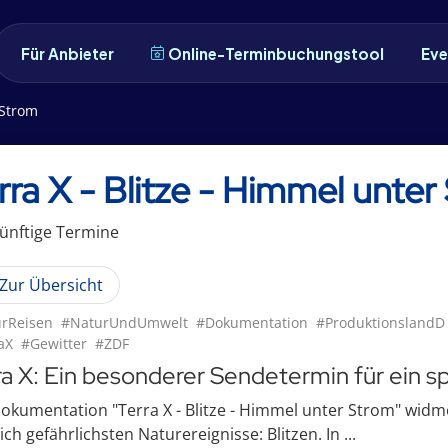
Für Anbieter
Online-Terminbuchungstool
Eve
 Strom
rra X - Blitze - Himmel unte
ünftige
Termin
e
Zur Übersicht
rReisen
#NaturUndUmwelt
#Dokumentation
#ProduktionslandD
aX
#Gewitter
#ZDF
ra X: Ein besonderer Sendetermin für ein
okumentation "Terra X - Blitze - Himmel unter Strom" widm
ich gefährlichsten Naturereignisse: Blitzen. In ...