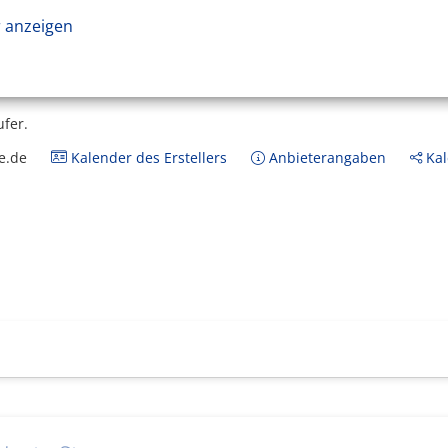
 anzeigen
ufer.
e.de
Kalender des Erstellers
Anbieterangaben
Kal