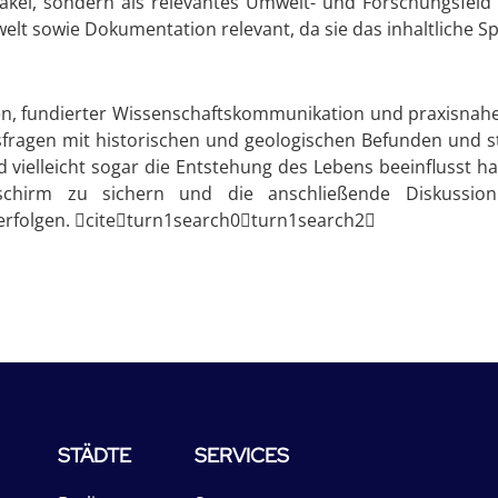
akel, sondern als relevantes Umwelt- und Forschungsfeld 
lt sowie Dokumentation relevant, da sie das inhaltliche S
en, fundierter Wissenschaftskommunikation und praxisnahe
ragen mit historischen und geologischen Befunden und ste
elleicht sogar die Entstehung des Lebens beeinflusst hab
dschirm zu sichern und die anschließende Diskussio
erfolgen. citeturn1search0turn1search2
STÄDTE
SERVICES