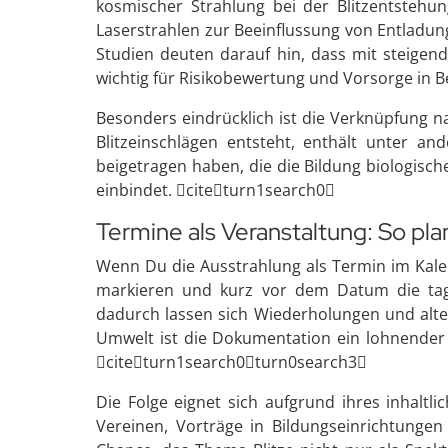
kosmischer Strahlung bei der Blitzentstehun
Laserstrahlen zur Beeinflussung von Entladu
Studien deuten darauf hin, dass mit steigend
wichtig für Risikobewertung und Vorsorge in B
Besonders eindrücklich ist die Verknüpfung na
Blitzeinschlägen entsteht, enthält unter 
beigetragen haben, die die Bildung biologisc
einbindet. citeturn1search0
Termine als Veranstaltung: So pl
Wenn Du die Ausstrahlung als Termin im Kalen
markieren und kurz vor dem Datum die tage
dadurch lassen sich Wiederholungen und alter
Umwelt ist die Dokumentation ein lohnender
citeturn1search0turn0search3
Die Folge eignet sich aufgrund ihres inhaltl
Vereinen, Vorträge in Bildungseinrichtung