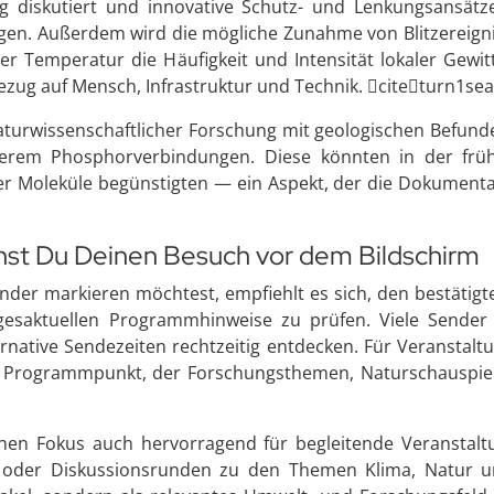
g diskutiert und innovative Schutz- und Lenkungsansätze
ngen. Außerdem wird die mögliche Zunahme von Blitzereign
er Temperatur die Häufigkeit und Intensität lokaler Gewi
ezug auf Mensch, Infrastruktur und Technik. citeturn1se
turwissenschaftlicher Forschung mit geologischen Befunden:
anderem Phosphorverbindungen. Diese könnten in der fr
her Moleküle begünstigten — ein Aspekt, der die Dokument
anst Du Deinen Besuch vor dem Bildschirm
der markieren möchtest, empfiehlt es sich, den bestätigt
saktuellen Programmhinweise zu prüfen. Viele Sender ve
native Sendezeiten rechtzeitig entdecken. Für Veranstalt
 Programmpunkt, der Forschungsthemen, Naturschauspiel
ichen Fokus auch hervorragend für begleitende Veranstalt
en oder Diskussionsrunden zu den Themen Klima, Natur u