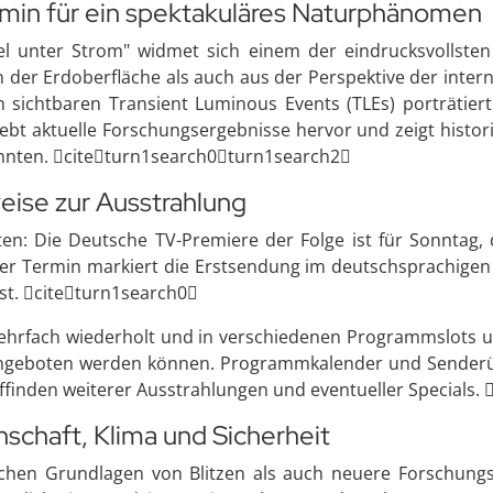
rmin für ein spektakuläres Naturphänomen
l unter Strom" widmet sich einem der eindrucksvollsten 
von der Erdoberfläche als auch aus der Perspektive der i
 sichtbaren Transient Luminous Events (TLEs) porträtiert.
ebt aktuelle Forschungsergebnisse hervor und zeigt histori
önnten. citeturn1search0turn1search2
ise zur Ausstrahlung
chten: Die Deutsche TV-Premiere der Folge ist für Sonnta
eser Termin markiert die Erstsendung im deutschsprachigen 
lst. citeturn1search0
rfach wiederholt und in verschiedenen Programmslots un
geboten werden können. Programmkalender und Senderüber
finden weiterer Ausstrahlungen und eventueller Specials.
schaft, Klima und Sicherheit
ischen Grundlagen von Blitzen als auch neuere Forschung