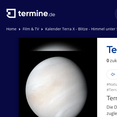
Home
Film & TV
Kalender Terra X - Blitze - Himmel unter
Te
0
zuk
#Natu
#Terr
Ter
Die D
zugle