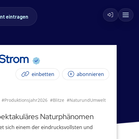
nt eintragen
r Strom
einbetten
abonnieren
#Produktionsjahr2026
#Blitze
#NaturundUmwelt
 spektakuläres Naturphänomen
et sich einem der eindrucksvollsten und