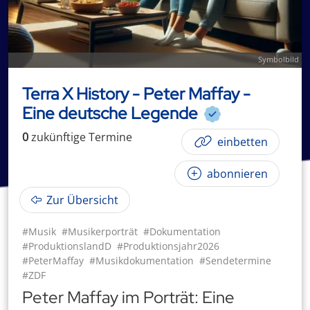
Symbolbild
Terra X History - Peter Maffay -
Eine deutsche Legende
0
zukünftige
Termin
e
einbetten
abonnieren
Zur Übersicht
#Musik
#Musikerporträt
#Dokumentation
#ProduktionslandD
#Produktionsjahr2026
#PeterMaffay
#Musikdokumentation
#Sendetermine
#ZDF
Peter Maffay im Porträt: Eine