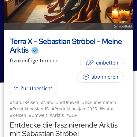
Symbolbild
Terra X - Sebastian Ströbel - Meine
Arktis
0
zukünftige
Termin
e
einbetten
abonnieren
Zur Übersicht
#NaturReisen
#NaturUndUmwelt
#Dokumentation
#ProduktionslandD
#Produktionsjahr2025
#Natur
#Reisen
#Umwelt
#Arktis
#ZDF
Entdecke die faszinierende Arktis
mit Sebastian Ströbel