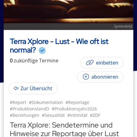
Symbolbild
Terra Xplore - Lust - Wie oft ist
normal?
0
zukünftige
Termin
e
einbetten
abonnieren
Zur Übersicht
#Report
#Dokumentation
#Reportage
#ProduktionslandD
#Produktionsjahr2026
#Beziehungen
#Sexualität
#Intimität
#ZDF
Terra Xplore: Sendetermine und
Hinweise zur Reportage über Lust