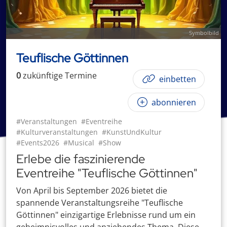
Symbolbild
Teuflische Göttinnen
0
zukünftige
Termin
e
einbetten
abonnieren
#Veranstaltungen
#Eventreihe
#Kulturveranstaltungen
#KunstUndKultur
#Events2026
#Musical
#Show
Erlebe die faszinierende
Eventreihe "Teuflische Göttinnen"
Von April bis September 2026 bietet die
spannende Veranstaltungsreihe "Teuflische
Göttinnen" einzigartige Erlebnisse rund um ein