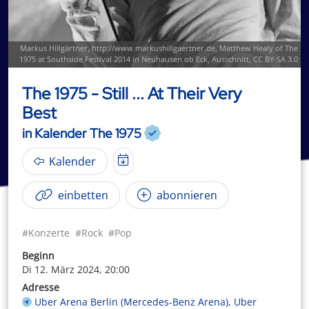
Markus Hillgärtner,
http://www.markushillgaertner.de
,
Matthew Healy of The
1975 at Southside Festival 2014 in Neuhausen ob Eck
, Ausschnitt,
CC BY-SA 3.0
The 1975 - Still ... At Their Very
Best
in Kalender The 1975
Kalender
einbetten
abonnieren
#Konzerte
#Rock
#Pop
Beginn
Di 12. März 2024, 20:00
Adresse
Uber Arena Berlin (Mercedes-Benz Arena), Uber