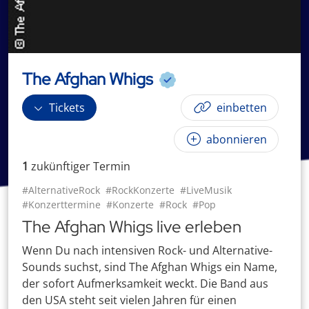
The Afghan Whigs
Tickets
einbetten
abonnieren
1
zukünftige
r
Termin
#AlternativeRock
#RockKonzerte
#LiveMusik
#Konzerttermine
#Konzerte
#Rock
#Pop
The Afghan Whigs live erleben
Wenn Du nach intensiven Rock- und Alternative-
Sounds suchst, sind The Afghan Whigs ein Name,
der sofort Aufmerksamkeit weckt. Die Band aus
den USA steht seit vielen Jahren für einen