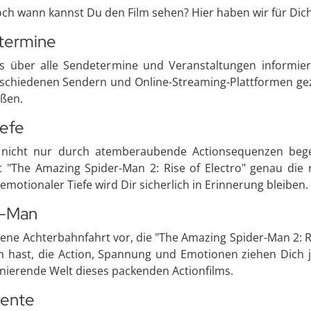
Doch wann kannst Du den Film sehen? Hier haben wir für Dic
etermine
tets über alle Sendetermine und Veranstaltungen informie
rschiedenen Sendern und Online-Streaming-Plattformen gezeig
eßen.
iefe
h nicht nur durch atemberaubende Actionsequenzen bege
"The Amazing Spider-Man 2: Rise of Electro" genau die 
motionaler Tiefe wird Dir sicherlich in Erinnerung bleiben.
r-Man
dene Achterbahnfahrt vor, die "The Amazing Spider-Man 2: Ri
 hast, die Action, Spannung und Emotionen ziehen Dich j
inierende Welt dieses packenden Actionfilms.
mente