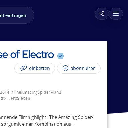
nt eintragen
e of Electro
einbetten
abonnieren
r2014
#TheAmazingSpiderMan2
tro
#ProSieben
pannende Filmhighlight "The Amazing Spider-
 sorgt mit einer Kombination aus ...