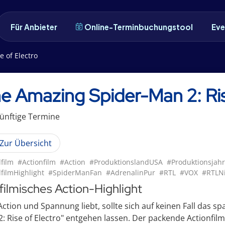
Für Anbieter
Online-Terminbuchungstool
Eve
 of Electro
e Amazing Spider-Man 2: Ris
ünftige
Termin
e
Zur Übersicht
lfilm
#Actionfilm
#Action
#ProduktionslandUSA
#Produktionsjah
lfilmHighlight
#SpiderManFan
#AdrenalinPur
#RTL
#VOX
#RTLNi
 filmisches Action-Highlight
ction und Spannung liebt, sollte sich auf keinen Fall das s
: Rise of Electro" entgehen lassen. Der packende Actionfilm