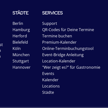
STÄDTE
SERVICES
Berlin
Support
Hamburg
QR-Codes für Deine Termine
Herford
Termine buchen
Bielefeld
Premium-Kalender
st
Köln
Online-Terminbuchungstool
n
München
Event-Bridge Anleitung
n
Stuttgart
Location-Kalender
Hannover
"Wer zeigt es?" für Gastronomie
Events
Kalender
Locations
Städte