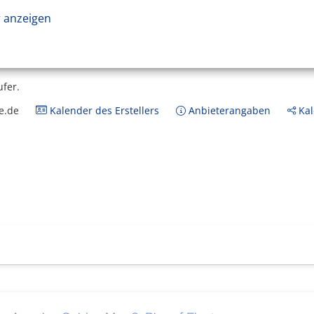
 anzeigen
ufer.
e.de
Kalender des Erstellers
Anbieterangaben
Kal