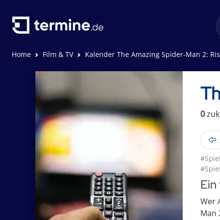
Home
Film & TV
Kalender The Amazing Spider-Man 2: Rise
Th
0
zuk
#Spie
#Spie
Ein
Wer A
Man 2