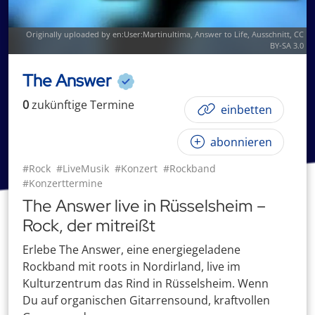
Originally uploaded by
en:User:Martinultima
,
Answer to Life
, Ausschnitt,
CC
BY-SA 3.0
The Answer
0
zukünftige
Termin
e
einbetten
abonnieren
#Rock
#LiveMusik
#Konzert
#Rockband
#Konzerttermine
The Answer live in Rüsselsheim –
Rock, der mitreißt
Erlebe The Answer, eine energiegeladene
Rockband mit roots in Nordirland, live im
Kulturzentrum das Rind in Rüsselsheim. Wenn
Du auf organischen Gitarrensound, kraftvollen