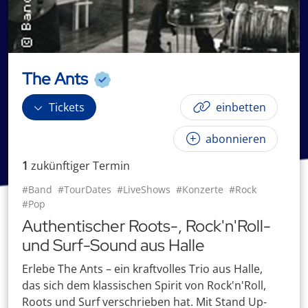
The Ants
Tickets
einbetten
abonnieren
1
zukünftige
r
Termin
#Band
#TourDates
#LiveShows
#Konzerte
#Rock
#Pop
Authentischer Roots-, Rock'n'Roll-
und Surf-Sound aus Halle
Erlebe The Ants – ein kraftvolles Trio aus Halle,
das sich dem klassischen Spirit von Rock'n'Roll,
Roots und Surf verschrieben hat. Mit Stand Up-