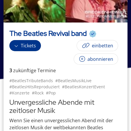
The Beatles Revival band
Tickets
einbetten
abonnieren
3
zukünftige
Termin
e
#BeatlesTributeBands
#BeatlesMusikLive
#BeatlesHitsReproduziert
#BeatlesKonzertEvent
#Konzerte
#Rock
#Pop
Unvergessliche Abende mit
zeitloser Musik
Wenn Sie einen unvergesslichen Abend mit der
zeitlosen Musik der weltbekannten Beatles