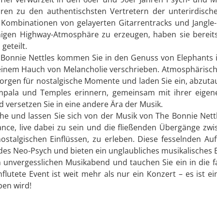
ren zu den authentischsten Vertretern der unterirdisc
Kombinationen von gelayerten Gitarrentracks und Jangle-Po
igen Highway-Atmosphäre zu erzeugen, haben sie bereit
geteilt.
 Bonnie Nettles kommen Sie in den Genuss von Elephants i
inem Hauch von Melancholie verschrieben. Atmosphärisch
orgen für nostalgische Momente und laden Sie ein, abzutau
mpala und Temples erinnern, gemeinsam mit ihrer eigene
ersetzen Sie in eine andere Ära der Musik.
reihe und lassen Sie sich von der Musik von The Bonnie Net
nce, live dabei zu sein und die fließenden Übergänge zwi
talgischen Einflüssen, zu erleben. Diese fesselnden Auft
 des Neo-Psych und bieten ein unglaubliches musikalisches E
en unvergesslichen Musikabend und tauchen Sie ein in die 
flutete Event ist weit mehr als nur ein Konzert – es ist 
ben wird!