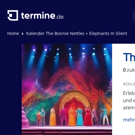
Home
Kalender The Bonnie Nettles + Elephants In Silent
Th
0
zuk
#SKU
Erleb
und e
atem
mehr