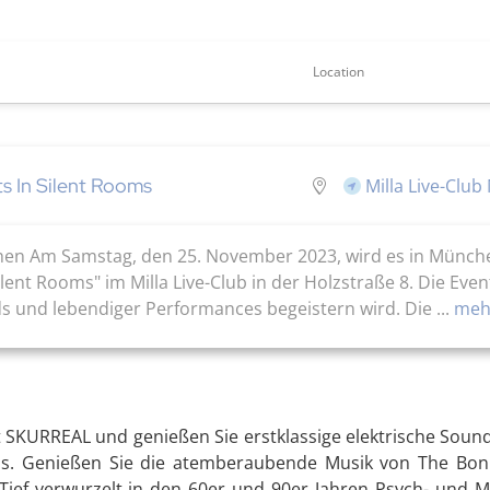
Location
s In Silent Rooms
Milla Live-Clu
chen Am Samstag, den 25. November 2023, wird es in Münche
lent Rooms" im Milla Live-Club in der Holzstraße 8. Die Even
s und lebendiger Performances begeistern wird. Die ...
mehr
it SKURREAL und genießen Sie erstklassige elektrische So
s. Genießen Sie die atemberaubende Musik von The Bonni
ief verwurzelt in den 60er und 90er Jahren Psych- und Ma