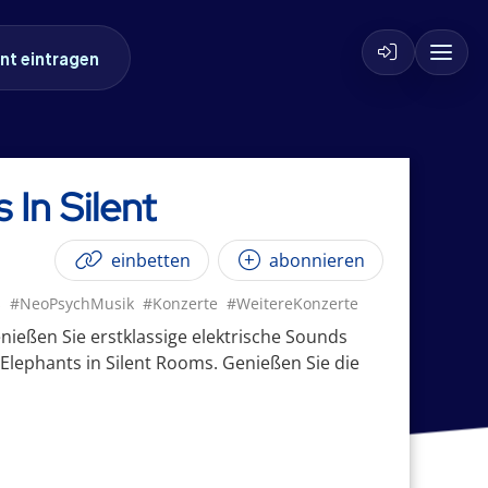
nt eintragen
 In Silent
einbetten
abonnieren
s
#NeoPsychMusik
#Konzerte
#WeitereKonzerte
nießen Sie erstklassige elektrische Sounds
lephants in Silent Rooms. Genießen Sie die