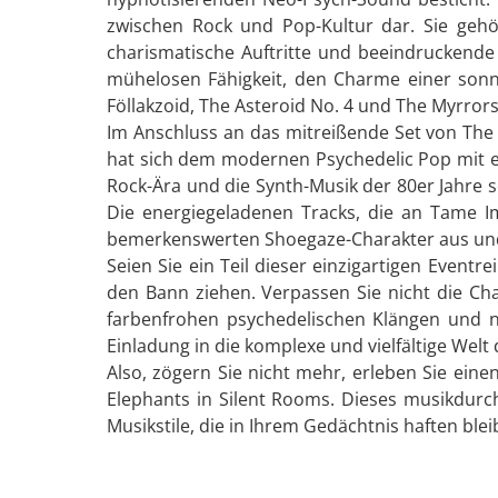
zwischen Rock und Pop-Kultur dar. Sie gehö
charismatische Auftritte und beeindruckende 
mühelosen Fähigkeit, den Charme einer sonn
Föllakzoid, The Asteroid No. 4 und The Myrrors 
Im Anschluss an das mitreißende Set von The
hat sich dem modernen Psychedelic Pop mit e
Rock-Ära und die Synth-Musik der 80er Jahre s
Die energiegeladenen Tracks, die an Tame I
bemerkenswerten Shoegaze-Charakter aus und v
Seien Sie ein Teil dieser einzigartigen Event
den Bann ziehen. Verpassen Sie nicht die Cha
farbenfrohen psychedelischen Klängen und nos
Einladung in die komplexe und vielfältige Welt
Also, zögern Sie nicht mehr, erleben Sie ein
Elephants in Silent Rooms. Dieses musikdurch
Musikstile, die in Ihrem Gedächtnis haften blei