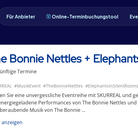
Für Anbieter
Online-Terminbuchungstool
Eve
e Bonnie Nettles + Elephants
ünftige
Termin
e
RREAL
#MusikEvent
#TheBonnieNettles
#ElephantsInSilentRoom
en Sie eine unvergessliche Eventreihe mit SKURREAL und ge
nergiegeladene Performances von The Bonnie Nettles und E
beraubende Musik von The Bonnie ...
 anzeigen