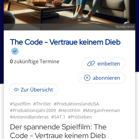
Symbolbild
The Code - Vertraue keinem Dieb
0
zukünftige
Termin
e
einbetten
abonnieren
Zur Übersicht
#Spielfilm
#Thriller
#ProduktionslandUSA
#Produktionsjahr2009
#HeistFilm
#MorganFreeman
#AntonioBanderas
#SAT.1
#ProSieben
Der spannende Spielfilm: The
Code - Vertraue keinem Dieb