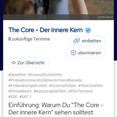
Symbolbild
The Core - Der innere Kern
0
zukünftige
Termin
e
einbetten
abonnieren
Zur Übersicht
#Spielfilm
#ScienceFictionFilm
#ProduktionslandUSADeutschlandKanada
#Produktionsjahr2003
#ScienceFiction
#TheCoreFilm
#FilmeAbend
#Katastrophenfilm
#FilmTermine
#ZDF
#SAT.1
Einführung: Warum Du "The Core -
Der innere Kern" sehen solltest