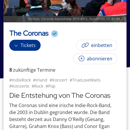
Rs-foto
,
Coronas blacksheep 2016 6412
, Ausschnitt,
CC BY-SA 3.0
The Coronas
Tickets
einbetten
abonnieren
8
zukünftige
Termin
e
#IndieRock
#Irland
#Konzert
#TrueLoveWaits
#Konzerte
#Rock
#Pop
Die Entstehung von The Coronas
The Coronas sind eine irische Indie-Rock-Band,
die 2003 in Dublin gegründet wurde. Die Band
besteht derzeit aus Danny O'Reilly (Gesang,
Gitarre), Graham Knox (Bass) und Conor Egan