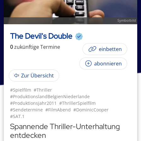
Symbolbild
The Devil's Double
0
zukünftige
Termin
e
einbetten
abonnieren
Zur Übersicht
#Spielfilm
#Thriller
#ProduktionslandBelgienNiederlande
#Produktionsjahr2011
#ThrillerSpielfilm
#Sendetermine
#FilmAbend
#DominicCooper
#SAT.1
Spannende Thriller-Unterhaltung
entdecken