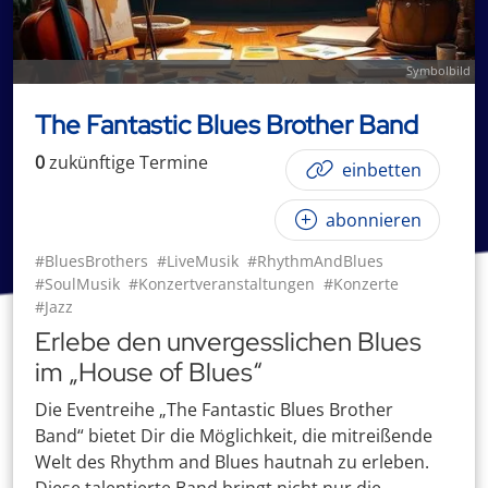
Symbolbild
The Fantastic Blues Brother Band
0
zukünftige
Termin
e
einbetten
abonnieren
#BluesBrothers
#LiveMusik
#RhythmAndBlues
#SoulMusik
#Konzertveranstaltungen
#Konzerte
#Jazz
Erlebe den unvergesslichen Blues
im „House of Blues“
Die Eventreihe „The Fantastic Blues Brother
Band“ bietet Dir die Möglichkeit, die mitreißende
Welt des Rhythm and Blues hautnah zu erleben.