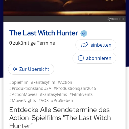
Symbolbild
The Last Witch Hunter
0
zukünftige
Termin
e
einbetten
abonnieren
Zur Übersicht
#Spielfilm
#Fantasyfilm
#Action
#ProduktionslandUSA
#Produktionsjahr2015
#ActionMovies
#FantasyFilms
#FilmEvents
#MovieNights
#VOX
#ProSieben
Entdecke Alle Sendetermine des
Action-Spielfilms "The Last Witch
Hunter"