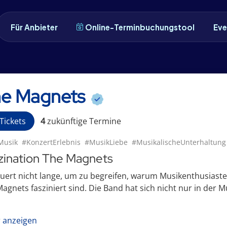
Für Anbieter
Online-Terminbuchungstool
Eve
e Magnets
Tickets
4
zukünftige
Termin
e
Musik
#KonzertErlebnis
#MusikLiebe
#MusikalischeUnterhaltung
zination The Magnets
uert nicht lange, um zu begreifen, warum Musikenthusiaste
agnets fasziniert sind. Die Band hat sich nicht nur in de
 anzeigen