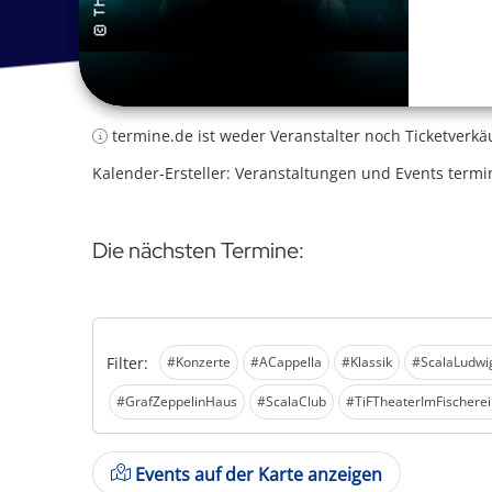
termine.de ist weder Veranstalter noch Ticketverkä
Kalender-Ersteller: Veranstaltungen und Events termi
Die nächsten Termine:
Filter:
#Konzerte
#ACappella
#Klassik
#ScalaLudwi
#GrafZeppelinHaus
#ScalaClub
#TiFTheaterImFischere
Events auf der Karte anzeigen