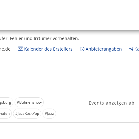
ufer.
Fehler und Irrtümer vorbehalten.
ne.de
Kalender des Erstellers
Anbieterangaben
Ka
gsburg
#Bühnenshow
Events anzeigen ab
ihafen
#JazzRockPop
#Jazz