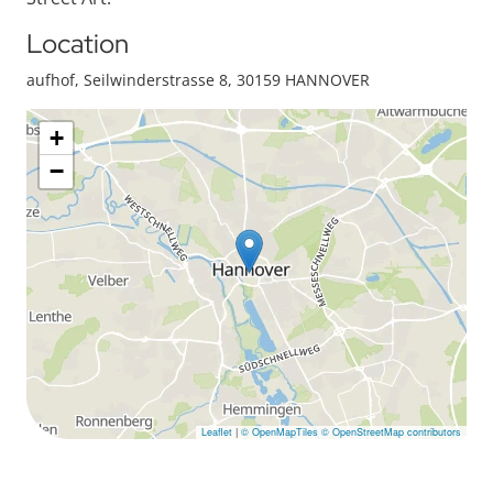
Location
aufhof, Seilwinderstrasse 8, 30159 HANNOVER
+
−
Leaflet
|
© OpenMapTiles
© OpenStreetMap contributors