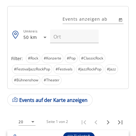
Events anzeigen ab
Umkreis
50 km
Filter:
#Rock
#Konzerte
#Pop
#ClassicRock
#FestivalJazzRockPop
#Festivals
#JazzRockPop
#Jazz
#Bühnenshow
#Theater
Events auf der Karte anzeigen
Seite 1 von 2
20