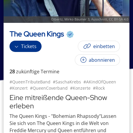
Olbertz
,
Mirko Bäumer 3
, Ausschnitt,
CC BY-SA 4.0
The Queen Kings
Tickets
einbetten
abonnieren
28
zukünftige
Termin
e
#QueenTributeBand
#SaschaKrebs
#AKindOfQueen
#Konzert
#QueenCoverband
#Konzerte
#Rock
Eine mitreißende Queen-Show
erleben
The Queen Kings - "Bohemian Rhapsody"Lassen
Sie sich von The Queen Kings in die Welt von
Freddie Mercury und Queen entführen und