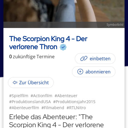
Symbolbild
The Scorpion King 4 - Der
verlorene Thron
0
zukünftige
Termin
e
einbetten
abonnieren
Zur Übersicht
#Spielfilm
#Actionfilm
#Abenteuer
#ProduktionslandUSA
#Produktionsjahr2015
#Abenteuerfilm
#Filmabend
#RTLNitro
Erlebe das Abenteuer: "The
Scorpion King 4 - Der verlorene