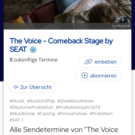
Symbolbild
The Voice - Comeback Stage by
SEAT
0
zukünftige
Termin
e
einbetten
abonnieren
Zur Übersicht
#Musik
#RockUndPop
#ShowMusikshow
#DeutscheProduktion
#Produktionsjahr2019
#Musikshow
#Casting
#Fernsehshow
#ProSieben
#SAT.1
Alle Sendetermine von "The Voice