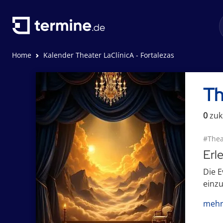
Home
Kalender Theater LaClínicA - Fortalezas
Th
0
zuk
#Thea
Erl
Die E
einzu
mehr