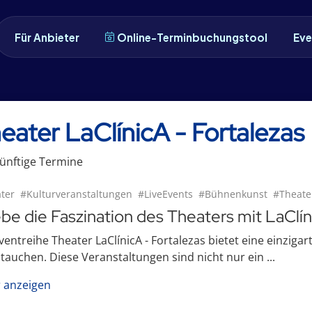
Für Anbieter
Online-Terminbuchungstool
Eve
eater LaClínicA - Fortalezas
ünftige
Termin
e
ter
#Kulturveranstaltungen
#LiveEvents
#Bühnenkunst
#Theate
ebe die Faszination des Theaters mit LaClín
ventreihe Theater LaClínicA - Fortalezas bietet eine einzigart
tauchen. Diese Veranstaltungen sind nicht nur ein ...
 anzeigen