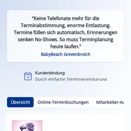
“Keine Telefonate mehr für die
Terminabstimmung, enorme Entlastung.
Termine füllen sich automatisch, Erinnerungen
senken No-Shows. So muss Terminplanung
Effizient & zeitsparend:
heute laufen.“
Weniger Leerlauf durch Terminausfälle
BabyBeach Grevenbroich
Einfach & flexibel:
Keine App oder Installation nötig
Kundenbindung:
Durch einfache Terminvereinbarung
Kalenderintegration:
Termine per Klick in den Smartphone-Kalender
Übersicht
Online-Terminbuchungen
Mitarbeiter-Ausw