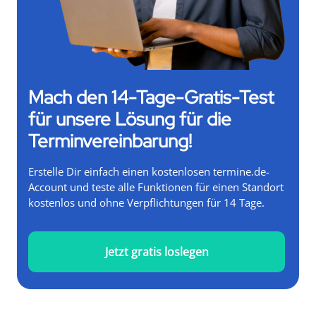
Mach den 14-Tage-Gratis-Test
für unsere Lösung für die
Terminvereinbarung!
Erstelle Dir einfach einen kostenlosen termine.de-
Account und teste alle Funktionen für einen Standort
kostenlos und ohne Verpflichtungen für 14 Tage.
Jetzt gratis loslegen