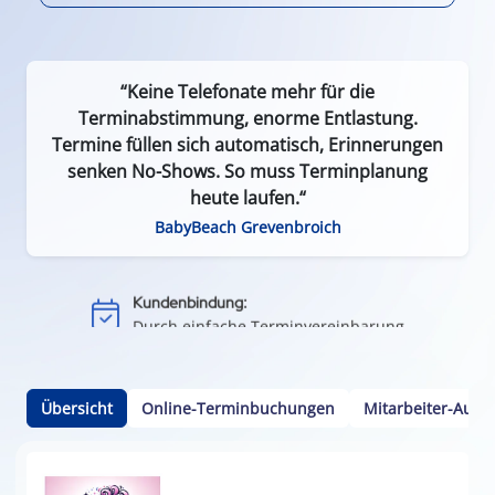
“Keine Telefonate mehr für die
Terminabstimmung, enorme Entlastung.
Termine füllen sich automatisch, Erinnerungen
senken No-Shows. So muss Terminplanung
Effizient & zeitsparend:
heute laufen.“
Weniger Leerlauf durch Terminausfälle
BabyBeach Grevenbroich
Einfach & flexibel:
Keine App oder Installation nötig
Kundenbindung:
Durch einfache Terminvereinbarung
Kalenderintegration:
Termine per Klick in den Smartphone-Kalender
Übersicht
Online-Terminbuchungen
Mitarbeiter-Ausw