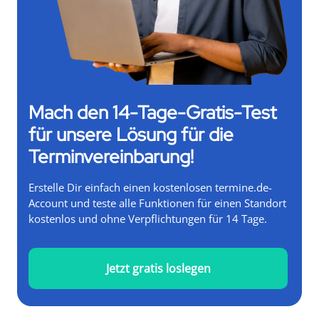
Mach den 14-Tage-Gratis-Test
für unsere Lösung für die
Terminvereinbarung!
Erstelle Dir einfach einen kostenlosen termine.de-
Account und teste alle Funktionen für einen Standort
kostenlos und ohne Verpflichtungen für 14 Tage.
Jetzt gratis loslegen