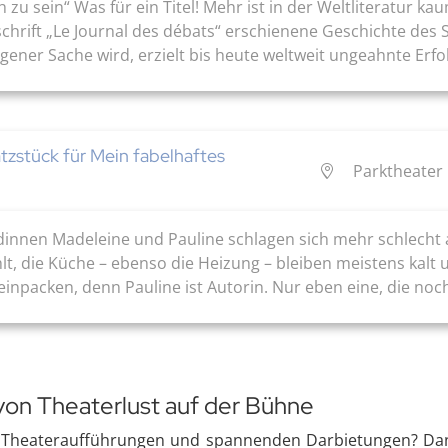
h zu sein“ Was für ein Titel! Mehr ist in der Weltliteratur
schrift „Le Journal des débats“ erschienene Geschichte des
ner Sache wird, erzielt bis heute weltweit ungeahnte Erfolg
atzstück für Mein fabelhaftes
Parktheater 
undinnen Madeleine und Pauline schlagen sich mehr schlech
hlt, die Küche – ebenso die Heizung – bleiben meistens kalt
einpacken, denn Pauline ist Autorin. Nur eben eine, die noch 
von Theaterlust auf der Bühne
Theateraufführungen und spannenden Darbietungen? Dann 