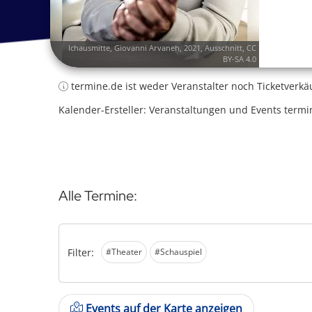
Ichausmitte
,
Giovanni Arvaneh, 2021
, Ausschnitt,
CC
BY-SA 4.0
termine.de ist weder Veranstalter noch Ticketverkä
Kalender-Ersteller: Veranstaltungen und Events termi
Alle Termine:
Filter:
#Theater
#Schauspiel
Events auf der Karte anzeigen