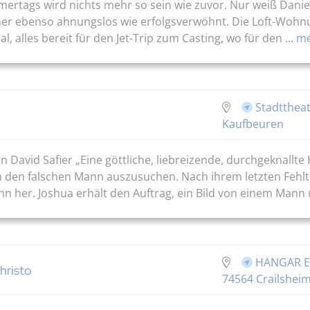
rtags wird nichts mehr so sein wie zuvor. Nur weiß Daniel 
her ebenso ahnungslos wie erfolgsverwöhnt. Die Loft-Wohnun
ual, alles bereit für den Jet-Trip zum Casting, wo für den ...
me
Stadttheat
Kaufbeuren
vid Safier „Eine göttliche, liebreizende, durchgeknallte
sich den falschen Mann auszusuchen. Nach ihrem letzten Fehlt
her. Joshua erhält den Auftrag, ein Bild von einem Mann u
HANGAR Eve
hristo
74564 Crailshei