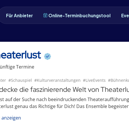
Für Anbieter
Online-Terminbuchungstool
Eve
eaterlust
ünftige
Termin
e
ter
#Schauspiel
#Kulturveranstaltungen
#LiveEvents
#Bühnenk
decke die faszinierende Welt von Theaterl
ist auf der Suche nach beeindruckenden Theateraufführun
erlust genau das Richtige für Dich! Das Ensemble begeistert 
 anzeigen