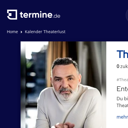
Home
Kalender Theaterlust
Th
0
zuk
#Thea
Ent
Du b
Theat
mehr