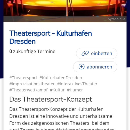
Symbolbild
Theatersport - Kulturhafen
Dresden
0
zukünftige
Termin
e
einbetten
abonnieren
#Theatersport
#KulturhafenDresden
#Improvisationstheater
#InteraktivesTheater
#Theaterwettkampf
#Kultur
#Humor
Das Theatersport-Konzept
Das Theatersport-Konzept der Kulturhafen
Dresden ist eine innovative und unterhaltsame
Form des zeitgenössischen Theaters, bei dem