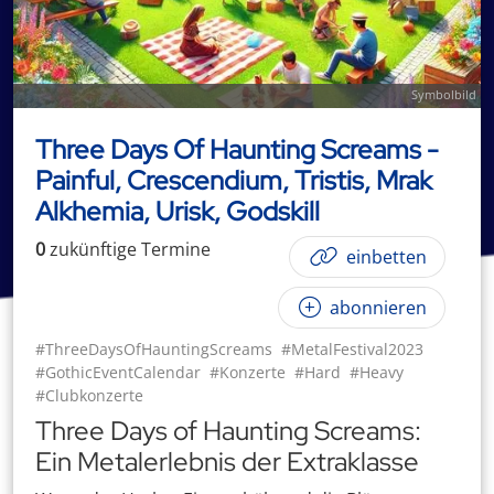
Symbolbild
Three Days Of Haunting Screams -
Painful, Crescendium, Tristis, Mrak
Alkhemia, Urisk, Godskill
0
zukünftige
Termin
e
einbetten
abonnieren
#ThreeDaysOfHauntingScreams
#MetalFestival2023
#GothicEventCalendar
#Konzerte
#Hard
#Heavy
#Clubkonzerte
Three Days of Haunting Screams:
Ein Metalerlebnis der Extraklasse