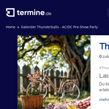
Home
Kalender Thunderballs - AC/DC Pre-Show Party
Th
0
zuk
#Thun
Las
Du bi
erleb
mehr