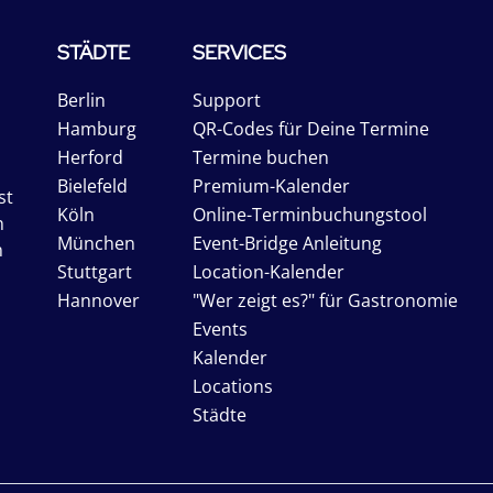
STÄDTE
SERVICES
Berlin
Support
Hamburg
QR-Codes für Deine Termine
Herford
Termine buchen
Bielefeld
Premium-Kalender
st
Köln
Online-Terminbuchungstool
n
München
Event-Bridge Anleitung
n
Stuttgart
Location-Kalender
Hannover
"Wer zeigt es?" für Gastronomie
Events
Kalender
Locations
Städte