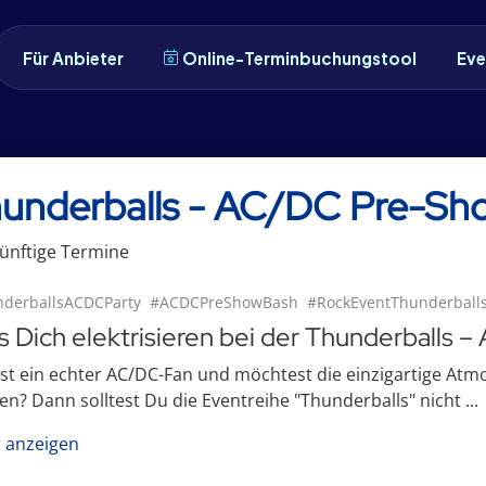
Für Anbieter
Online-Terminbuchungstool
Eve
underballs - AC/DC Pre-Sh
ünftige
Termin
e
derballsACDCParty
#ACDCPreShowBash
#RockEventThunderball
s Dich elektrisieren bei der Thunderballs 
st ein echter AC/DC-Fan und möchtest die einzigartige Atm
en? Dann solltest Du die Eventreihe "Thunderballs" nicht ...
 anzeigen