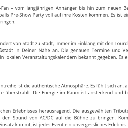
DC-Fan – vom langjährigen Anhänger bis hin zum neuen Be
lls Pre-Show Party voll auf ihre Kosten kommen. Es ist e
bringen.
ndert von Stadt zu Stadt, immer im Einklang mit den Tourda
oßstadt in Deiner Nähe an. Die genauen Termine und Ve
 in lokalen Veranstaltungskalendern bekannt gegeben. Es emp
treihe ist die authentische Atmosphäre. Es fühlt sich an, a
re überstrahlt. Die Energie im Raum ist ansteckend und 
schen Erlebnisses herausragend. Die ausgewählten Tribute
nd den Sound von AC/DC auf die Bühne zu bringen. Kom
insatz kommt, ist jedes Event ein unvergessliches Erlebnis.