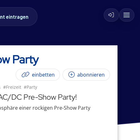
nt eintragen
ow Party
einbetten
abonnieren
s
#Freizeit
#Party
– AC/DC Pre-Show Party!
osphäre einer rockigen Pre-Show Party