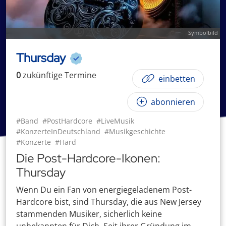
Symbolbild
Thursday
0
zukünftige
Termin
e
einbetten
abonnieren
#Band
#PostHardcore
#LiveMusik
#KonzerteInDeutschland
#Musikgeschichte
#Konzerte
#Hard
Die Post-Hardcore-Ikonen:
Thursday
Wenn Du ein Fan von energiegeladenem Post-
Hardcore bist, sind Thursday, die aus New Jersey
stammenden Musiker, sicherlich keine