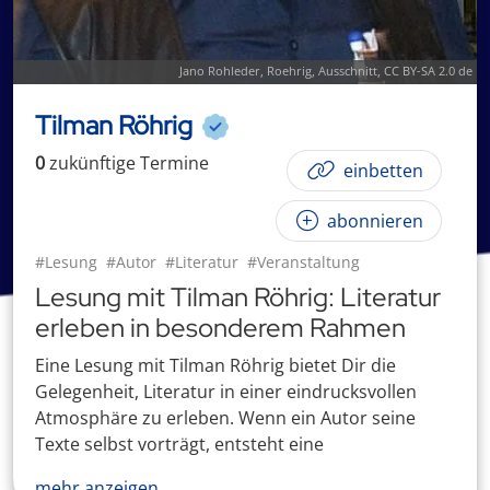
Jano Rohleder,
Roehrig
, Ausschnitt,
CC BY-SA 2.0 de
Tilman Röhrig
0
zukünftige
Termin
e
einbetten
abonnieren
#Lesung
#Autor
#Literatur
#Veranstaltung
Lesung mit Tilman Röhrig: Literatur
erleben in besonderem Rahmen
Eine Lesung mit Tilman Röhrig bietet Dir die
Gelegenheit, Literatur in einer eindrucksvollen
Atmosphäre zu erleben. Wenn ein Autor seine
Texte selbst vorträgt, entsteht eine
mehr anzeigen