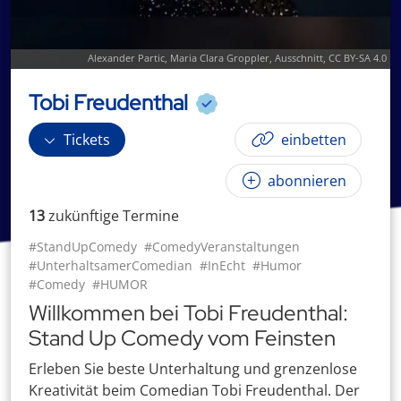
Alexander Partic,
Maria Clara Groppler
, Ausschnitt,
CC BY-SA 4.0
Tobi Freudenthal
Tickets
einbetten
abonnieren
13
zukünftige
Termin
e
#StandUpComedy
#ComedyVeranstaltungen
#UnterhaltsamerComedian
#InEcht
#Humor
#Comedy
#HUMOR
Willkommen bei Tobi Freudenthal:
Stand Up Comedy vom Feinsten
Erleben Sie beste Unterhaltung und grenzenlose
Kreativität beim Comedian Tobi Freudenthal. Der