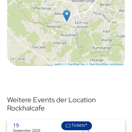
Leaflet
|
© OpenMapTiles
© OpenStreetMap contributors
Weitere Events der Location
Rockhalcafe
19
Tickets*
September 2026