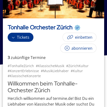
Tonhalle Orchester Zürich
Tickets
einbetten
abonnieren
3
zukünftige
Termin
e
#TonhalleZürich
#KlassischeMusik
#ZürichKultur
#KonzertErlebnisse
#MusikLiebhaber
#Kultur
#KlassischeKonzerte
Willkommen beim Tonhalle-
Orchester Zürich
Herzlich willkommen auf termine.de! Bist Du ein
Liebhaber von klassischer Musik oder suchst Du