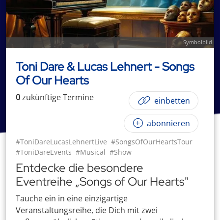
Symbolbild
Toni Dare & Lucas Lehnert - Songs
Of Our Hearts
0
zukünftige
Termin
e
einbetten
abonnieren
#ToniDareLucasLehnertLive
#SongsOfOurHeartsTour
#ToniDareEvents
#Musical
#Show
Entdecke die besondere
Eventreihe „Songs of Our Hearts"
Tauche ein in eine einzigartige
Veranstaltungsreihe, die Dich mit zwei