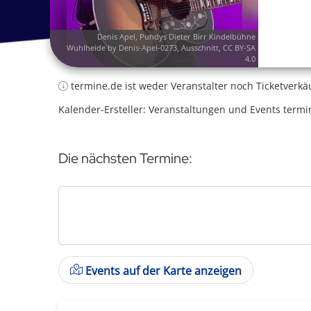
Denis Apel
,
Puhdys Dieter Birr Kindelbühne
Wuhlheide by Denis-Apel-0273
, Ausschnitt,
CC BY-SA
4.0
termine.de ist weder Veranstalter noch Ticketverkä
Kalender-Ersteller: Veranstaltungen und Events termi
Die nächsten Termine:
Events auf der Karte anzeigen