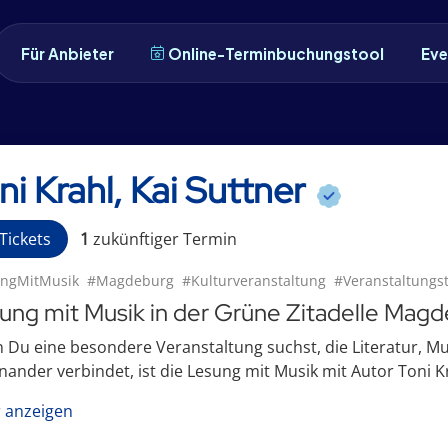
Für Anbieter
Online-Terminbuchungstool
Eve
ni Krahl, Kai Suttner
Tickets
1
zukünftige
r
Termin
ngMitMusik
#Magdeburg
#Kulturveranstaltung
#Veranstaltungs
ung mit Musik in der Grüne Zitadelle Mag
Du eine besondere Veranstaltung suchst, die Literatur, M
nander verbindet, ist die Lesung mit Musik mit Autor Toni Kra
 anzeigen