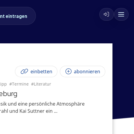
nt eintragen
einbetten
abonnieren
tipp
#Termine
#Literatur
deburg
usik und eine persönliche Atmosphäre
hl und Kai Suttner ein ...