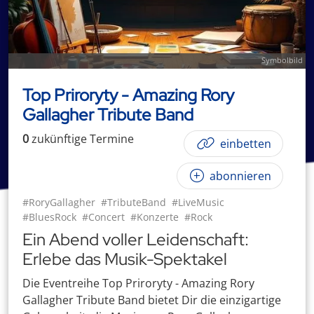
Symbolbild
Top Priroryty - Amazing Rory
Gallagher Tribute Band
0
zukünftige
Termin
e
einbetten
abonnieren
#RoryGallagher
#TributeBand
#LiveMusic
#BluesRock
#Concert
#Konzerte
#Rock
Ein Abend voller Leidenschaft:
Erlebe das Musik-Spektakel
Die Eventreihe Top Priroryty - Amazing Rory
Gallagher Tribute Band bietet Dir die einzigartige