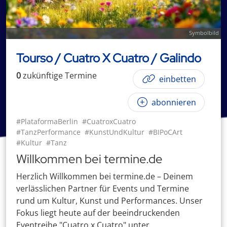
Symbolbild
Tourso / Cuatro X Cuatro / Galindo
0
zukünftige
Termin
e
einbetten
abonnieren
#PlataformaBerlin
#CuatroxCuatro
#TanzPerformance
#KunstUndKultur
#BIPoCArt
#Kultur
#Tanz
Willkommen bei termine.de
Herzlich Willkommen bei termine.de – Deinem
verlässlichen Partner für Events und Termine
rund um Kultur, Kunst und Performances. Unser
Fokus liegt heute auf der beeindruckenden
Eventreihe "Cuatro x Cuatro" unter