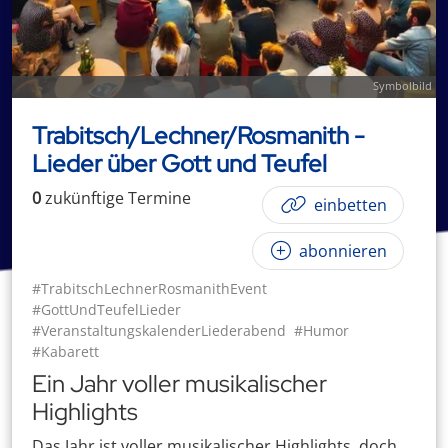
Symbolbild
Trabitsch/Lechner/Rosmanith -
Lieder über Gott und Teufel
0
zukünftige
Termin
e
einbetten
abonnieren
#TrabitschLechnerRosmanithEvent
#GottUndTeufelLieder
#VeranstaltungskalenderLiederabend
#Humor
#Kabarett
Ein Jahr voller musikalischer
Highlights
Das Jahr ist voller musikalischer Highlights, doch