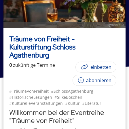
Symbolbild
Träume von Freiheit -
Kulturstiftung Schloss
Agathenburg
0
zukünftige
Termin
e
einbetten
abonnieren
#TräumeVonFreiheit
#SchlossAgathenburg
#HistorischeLesungen
#SilkeBöschen
#KulturelleVeranstaltungen
#Kultur
#Literatur
Willkommen bei der Eventreihe
"Träume von Freiheit"