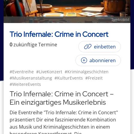
Symbolbild
Trio Infernale: Crime in Concert
0
zukünftige
Termin
e
einbetten
abonnieren
#Eventreihe
#LiveKonzert
#Kriminalgeschichten
#Musikveranstaltung
#KulturEvents
#Freizeit
#WeitereEvents
Trio Infernale: Crime in Concert –
Ein einzigartiges Musikerlebnis
Die Eventreihe "Trio Infernale: Crime in Concert"
präsentiert Dir eine faszinierende Kombination
aus Musik und Kriminalgeschichten in einem