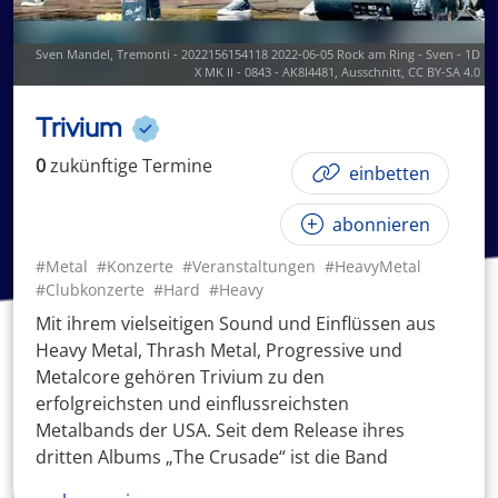
Sven Mandel,
Tremonti - 2022156154118 2022-06-05 Rock am Ring - Sven - 1D
X MK II - 0843 - AK8I4481
, Ausschnitt,
CC BY-SA 4.0
Trivium
0
zukünftige
Termin
e
einbetten
abonnieren
#Metal
#Konzerte
#Veranstaltungen
#HeavyMetal
#Clubkonzerte
#Hard
#Heavy
Mit ihrem vielseitigen Sound und Einflüssen aus
Heavy Metal, Thrash Metal, Progressive und
Metalcore gehören Trivium zu den
erfolgreichsten und einflussreichsten
Metalbands der USA. Seit dem Release ihres
dritten Albums „The Crusade“ ist die Band