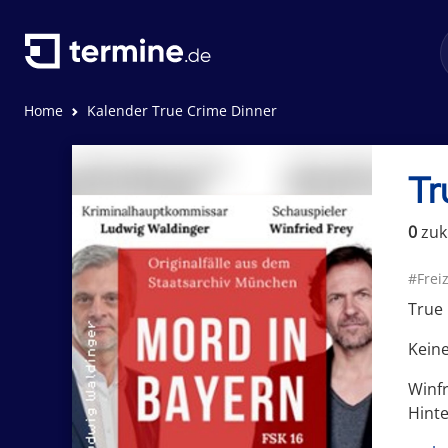
Home
Kalender True Crime Dinner
Tr
0
zuk
#Freiz
True 
Keine
Winf
Hinte