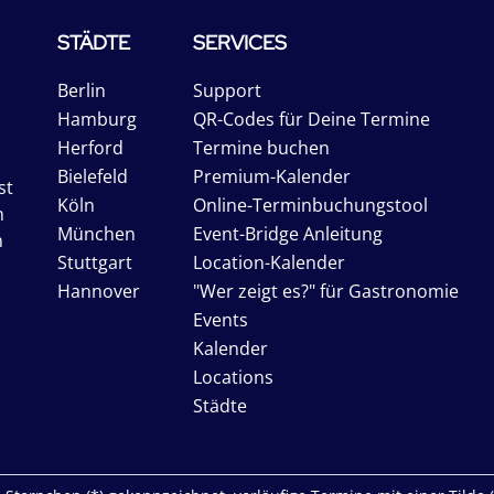
STÄDTE
SERVICES
Berlin
Support
Hamburg
QR-Codes für Deine Termine
Herford
Termine buchen
Bielefeld
Premium-Kalender
st
Köln
Online-Terminbuchungstool
n
München
Event-Bridge Anleitung
n
Stuttgart
Location-Kalender
Hannover
"Wer zeigt es?" für Gastronomie
Events
Kalender
Locations
Städte